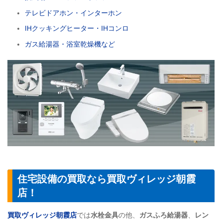
テレビドアホン・インターホン
IHクッキングヒーター・IHコンロ
ガス給湯器・浴室乾燥機など
住宅設備の買取なら買取ヴィレッジ朝霞
店！
買取ヴィレッジ朝霞店
では
水栓金具
の他、
ガスふろ給湯器
、
レン