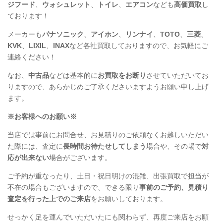
ジフード
、
ウォシュレット
、
トイレ
、
エアコン
なども
高価買取
し
ております！
メーカーも
パナソニック
、
アイホン
、
リンナイ
、
TOTO
、
三菱
、
KVK
、
LIXIL
、
INAX
など各社買取しておりますので、お気軽にご
連絡ください！
なお、
中古品
などは基本的に
お買取をお断り
させていただいてお
りますので、あらかじめご了承くださいますようお願い申し上げ
ます。
※お客様へのお願い※
当店では事前にお問合せ、お見積りのご依頼なくお越しいただい
た際には、査定に
長時間お待たせしてしまう
場合や、その場で
対
応が出来ない
場合がございます。
ご予約が重なったり、土日・祝日明けの混雑、出張買取で担当が
不在の場合もございますので、できる限り
事前のご予約、見積り
査定を行った上でのご来店
をお願いしております。
せっかく足を運んでいただいたにも関わらず、再度ご来店をお願