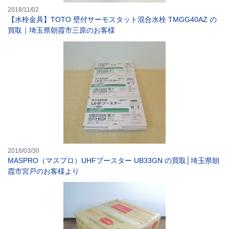
2018/11/02
【水栓金具】TOTO 壁付サーモスタット混合水栓 TMGG40AZ の
買取｜埼玉県朝霞市三原のお客様
MASPRO（マ
2018/03/30
MASPRO（マスプロ）UHFブースター UB33GN の買取│埼玉県朝
霞市宮戸のお客様より
【ガスコンロ】ハ