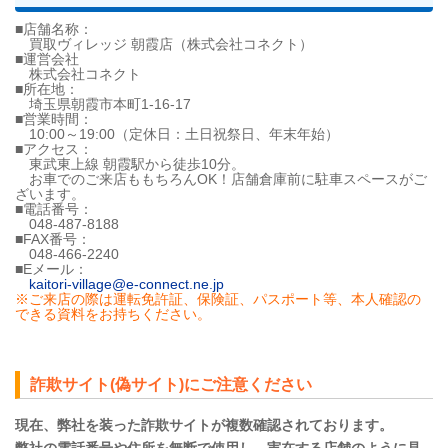
■店舗名称：
買取ヴィレッジ 朝霞店（株式会社コネクト）
■運営会社
株式会社コネクト
■所在地：
埼玉県朝霞市本町1-16-17
■営業時間：
10:00～19:00（定休日：土日祝祭日、年末年始）
■アクセス：
東武東上線 朝霞駅から徒歩10分。
お車でのご来店ももちろんOK！店舗倉庫前に駐車スペースがご
ざいます。
■電話番号：
048-487-8188
■FAX番号：
048-466-2240
■Eメール：
kaitori-village@e-connect.ne.jp
※ご来店の際は運転免許証、保険証、パスポート等、本人確認の
できる資料をお持ちください。
詐欺サイト(偽サイト)にご注意ください
現在、弊社を装った詐欺サイトが複数確認されております。