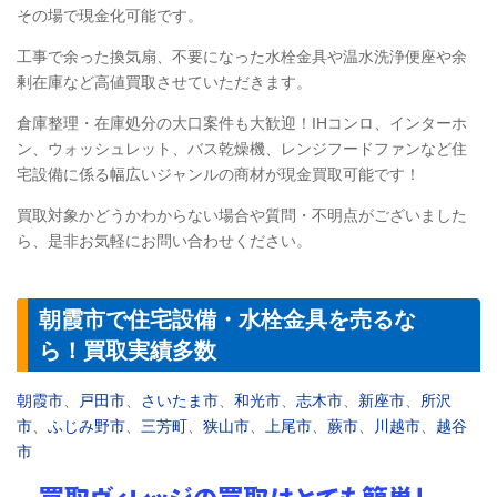
その場で現金化可能です。
工事で余った換気扇、不要になった水栓金具や温水洗浄便座や余
剰在庫など高値買取させていただきます。
倉庫整理・在庫処分の大口案件も大歓迎！IHコンロ、インターホ
ン、ウォッシュレット、バス乾燥機、レンジフードファンなど住
宅設備に係る幅広いジャンルの商材が現金買取可能です！
買取対象かどうかわからない場合や質問・不明点がございました
ら、是非お気軽にお問い合わせください。
朝霞市で住宅設備・水栓金具を売るな
ら！買取実績多数
朝霞市
、
戸田市
、
さいたま市
、
和光市
、
志木市
、
新座市
、
所沢
市
、
ふじみ野市
、
三芳町
、
狭山市
、
上尾市
、
蕨市
、
川越市
、
越谷
市