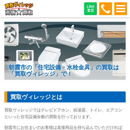
048-487
LINE
査定
朝霞市の「住宅設備・水栓金具」の買取は
「買取ヴィレッジ」で！
買取ヴィレッジとは
買取ヴィレッジではテレビドアホン、給湯器、トイレ、エアコン
といった住宅設備全般の買取を行っております。
朝霞市にお住まいのお客様は直接商品を持ち込んでいただければ