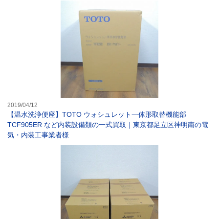
【温水洗浄便座】
2019/04/12
【温水洗浄便座】TOTO ウォシュレット一体形取替機能部
TCF905ER など内装設備類の一式買取｜東京都足立区神明南の電
気・内装工事業者様
【バス乾】三菱電