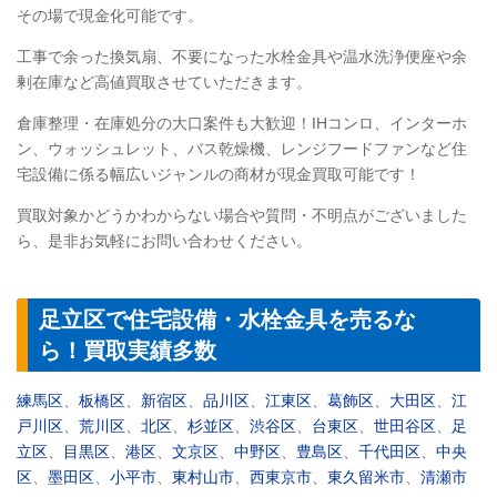
その場で現金化可能です。
工事で余った換気扇、不要になった水栓金具や温水洗浄便座や余
剰在庫など高値買取させていただきます。
倉庫整理・在庫処分の大口案件も大歓迎！IHコンロ、インターホ
ン、ウォッシュレット、バス乾燥機、レンジフードファンなど住
宅設備に係る幅広いジャンルの商材が現金買取可能です！
買取対象かどうかわからない場合や質問・不明点がございました
ら、是非お気軽にお問い合わせください。
足立区で住宅設備・水栓金具を売るな
ら！買取実績多数
練馬区
、
板橋区
、
新宿区
、
品川区
、
江東区
、
葛飾区
、
大田区
、
江
戸川区
、
荒川区
、
北区
、
杉並区
、
渋谷区
、
台東区
、
世田谷区
、
足
立区
、
目黒区
、
港区
、
文京区
、
中野区
、
豊島区
、
千代田区
、
中央
区
、
墨田区
、
小平市
、
東村山市
、
西東京市
、
東久留米市
、
清瀬市