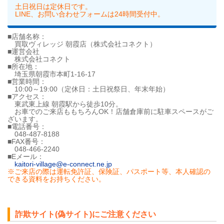
土日祝日は定休日です。
LINE、お問い合わせフォームは24時間受付中。
■店舗名称：
買取ヴィレッジ 朝霞店（株式会社コネクト）
■運営会社
株式会社コネクト
■所在地：
埼玉県朝霞市本町1-16-17
■営業時間：
10:00～19:00（定休日：土日祝祭日、年末年始）
■アクセス：
東武東上線 朝霞駅から徒歩10分。
お車でのご来店ももちろんOK！店舗倉庫前に駐車スペースがご
ざいます。
■電話番号：
048-487-8188
■FAX番号：
048-466-2240
■Eメール：
kaitori-village@e-connect.ne.jp
※ご来店の際は運転免許証、保険証、パスポート等、本人確認の
できる資料をお持ちください。
詐欺サイト(偽サイト)にご注意ください