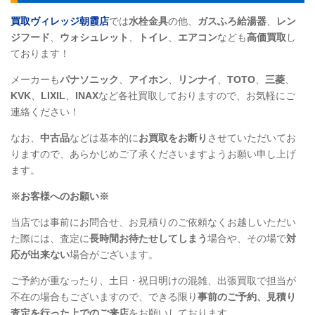
買取ヴィレッジ朝霞店
では
水栓金具
の他、
ガスふろ給湯器
、
レン
ジフード
、
ウォシュレット
、
トイレ
、
エアコン
なども
高価買取
し
ております！
メーカーも
パナソニック
、
アイホン
、
リンナイ
、
TOTO
、
三菱
、
KVK
、
LIXIL
、
INAX
など各社買取しておりますので、お気軽にご
連絡ください！
なお、
中古品
などは基本的に
お買取をお断り
させていただいてお
りますので、あらかじめご了承くださいますようお願い申し上げ
ます。
※お客様へのお願い※
当店では事前にお問合せ、お見積りのご依頼なくお越しいただい
た際には、査定に
長時間お待たせしてしまう
場合や、その場で
対
応が出来ない
場合がございます。
ご予約が重なったり、土日・祝日明けの混雑、出張買取で担当が
不在の場合もございますので、できる限り
事前のご予約、見積り
査定を行った上でのご来店
をお願いしております。