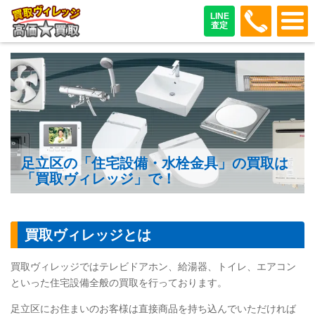
048-487
LINE
査定
足立区の「住宅設備・水栓金具」の買取は
「買取ヴィレッジ」で！
買取ヴィレッジとは
買取ヴィレッジではテレビドアホン、給湯器、トイレ、エアコン
といった住宅設備全般の買取を行っております。
足立区にお住まいのお客様は直接商品を持ち込んでいただければ