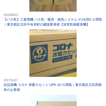
2018/06/22
【バス乾】三菱電機 バス乾・暖房・換気システム V-142BZ の買取
｜東京都足立区中央本町の建築業者様【浴室乾燥暖房機】
住設器機 コロナ
2017/11/27
住設器機 コロナ 床暖カセット UPK-10 の買取｜東京都足立区西新
井のお客様
【IH調理器具】