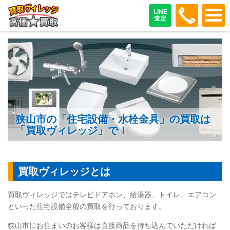
048-487
LINE
査定
狭山市の「住宅設備・水栓金具」の買取は
「買取ヴィレッジ」で！
買取ヴィレッジとは
買取ヴィレッジではテレビドアホン、給湯器、トイレ、エアコン
といった住宅設備全般の買取を行っております。
狭山市にお住まいのお客様は直接商品を持ち込んでいただければ