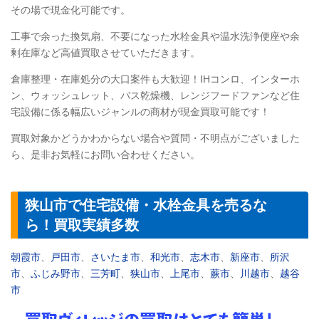
その場で現金化可能です。
工事で余った換気扇、不要になった水栓金具や温水洗浄便座や余
剰在庫など高値買取させていただきます。
倉庫整理・在庫処分の大口案件も大歓迎！IHコンロ、インターホ
ン、ウォッシュレット、バス乾燥機、レンジフードファンなど住
宅設備に係る幅広いジャンルの商材が現金買取可能です！
買取対象かどうかわからない場合や質問・不明点がございました
ら、是非お気軽にお問い合わせください。
狭山市で住宅設備・水栓金具を売るな
ら！買取実績多数
朝霞市
、
戸田市
、
さいたま市
、
和光市
、
志木市
、
新座市
、
所沢
市
、
ふじみ野市
、
三芳町
、
狭山市
、
上尾市
、
蕨市
、
川越市
、
越谷
市