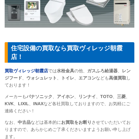
住宅設備の買取なら買取ヴィレッジ朝霞
店！
買取ヴィレッジ朝霞店
では
水栓金具
の他、
ガスふろ給湯器
、
レン
ジフード
、
ウォシュレット
、
トイレ
、
エアコン
なども
高価買取
し
ております！
メーカーも
パナソニック
、
アイホン
、
リンナイ
、
TOTO
、
三菱
、
KVK
、
LIXIL
、
INAX
など各社買取しておりますので、お気軽にご
連絡ください！
なお、
中古品
などは基本的に
お買取をお断り
させていただいてお
りますので、あらかじめご了承くださいますようお願い申し上げ
ます。