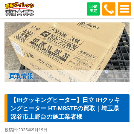
048-487
LINE
査定
買取情報
【IHクッキングヒーター】日立 IHクッキ
ングヒーター HT-M8STFの買取｜埼玉県
深谷市上野台の施工業者様
投稿日:
2025年9月19日