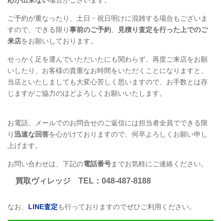
応が出来ない
場合がございます。
ご予約が重なったり、土日・祝日明けに混雑する場合もございま
すので、できる限り
事前のご予約
、
見積り査定を行った上でのご
来店
をお願いしております。
せっかく足を運んでいただいたにも関わらず、再度ご来店をお願
いしたり、お客様の貴重なお時間をいただくことになりますと、
当店といたしましても大変心苦しく思いますので、お手数とは存
じますがご協力のほどよろしくお願いいたします。
お電話、メールでのお問合せのご返信には担当者全員でできる限
り
迅速な回答
を心がけておりますので、何卒よろしくお願い申し
上げます。
お問い合わせは、下記の
電話番号
までお気軽にご連絡ください。
買取ヴィレッジ
TEL
：048-487-8188
なお、
LINE
査定
も行っておりますのでぜひご利用ください。