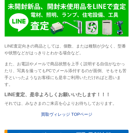
LINE
査定向きの商品としては、個数、または種類が少なく、型番
や状態などがはっきりとわかる場合など。
また、お電話やメールで商品状態を上手く説明する自信がなかっ
たり、写真を撮ってもPCでメール添付するのが面倒、そもそも苦
手といったようなお客様にも是非ご利用いただければと思いま
す。
LINE
査定
、是非よろしくお願いいたします！！！
それでは、みなさまのご来店を心よりお待ちしております。
買取ヴィレッジ
TOP
ページ