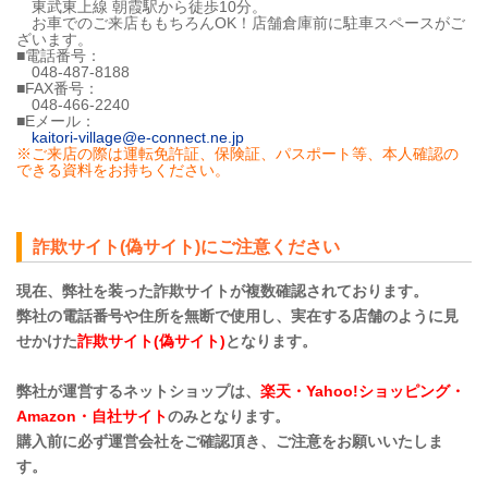
東武東上線 朝霞駅から徒歩10分。
お車でのご来店ももちろんOK！店舗倉庫前に駐車スペースがご
ざいます。
■電話番号：
048-487-8188
■FAX番号：
048-466-2240
■Eメール：
kaitori-village@e-connect.ne.jp
※ご来店の際は運転免許証、保険証、パスポート等、本人確認の
できる資料をお持ちください。
詐欺サイト(偽サイト)にご注意ください
現在、弊社を装った詐欺サイトが複数確認されております。
弊社の電話番号や住所を無断で使用し、実在する店舗のように見
せかけた
詐欺サイト(偽サイト)
となります。
弊社が運営するネットショップは、
楽天・Yahoo!ショッピング・
Amazon・自社サイト
のみとなります。
購入前に必ず運営会社をご確認頂き、ご注意をお願いいたしま
す。