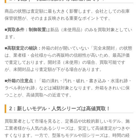
商品の状態は査定額に最も大きく影響します。会社としての在庫
保管状態が、そのまま反映される重要なポイントです。
■買取条件：制御装置
は新品（未使用品）のみを買取対象としてい
ます。
■高額査定の秘訣：
外箱の封が開いていない「完全未開封」の状態
は、業者様・会社様からの再販時の信頼性が高いため、最高評価
で査定しております。開封済（未使用）の場合、買取可能です
が、未開封品より査定額が下がる場合があります。
■外箱の注意点：
「箱の潰れ・汚れ・破れ・書き込み・水濡れ跡・
ラベル剥がれ跡」などは減額対象となります。外箱をきれいに保
つことが、高値買取への近道です。
2：新しいモデル・人気シリーズは高値買取！
買取業者として市場を見ると、定番品や比較的新しいモデル、施
工業者様から人気のあるシリーズは、安定して高値査定がつきや
すくなります。一方で、型落ちモデルや旧シリーズは、時間の経