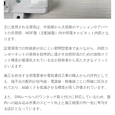
主に使用される環境は、中規模から大規模のマンションやアパー
トの共用部、MDF盤（主配線盤）内や弱電キャビネット内部とな
ります。
設置環境での性能差が出にくい密閉型筐体でありながら、内部コ
ンポーネントの発熱を効率的に逃がす自然対流のための放熱スリ
ット構造が最適化されている点が技術者から見た大きなメリット
といえます。
施工を担当する弱電業者や電気通信工事の職人からの評判として
も、端子台の配列が信号線・電源線・映像線ごとに明確に区分さ
れており、結線ミスを低減させる構造が高く評価されています。
また、DINレールへのワンタッチ取り付けに対応しているため、盤
内への組み込み作業のスピード向上と施工精度の均一化に寄与す
る設計となっています。