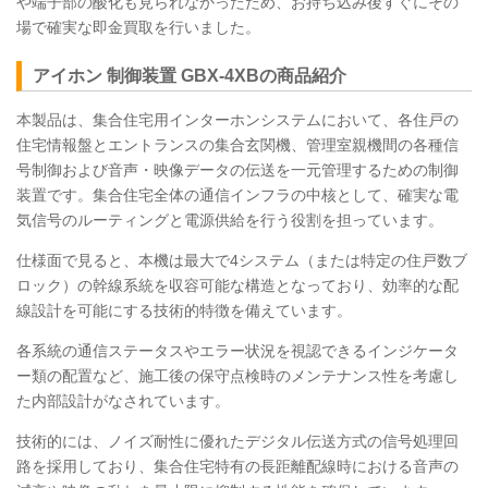
や端子部の酸化も見られなかったため、お持ち込み後すぐにその
場で確実な即金買取を行いました。
アイホン 制御装置
GBX
-4XBの商品紹介
本製品は、集合住宅用インターホンシステムにおいて、各住戸の
住宅情報盤とエントランスの集合玄関機、管理室親機間の各種信
号制御および音声・映像データの伝送を一元管理するための制御
装置です。集合住宅全体の通信インフラの中核として、確実な電
気信号のルーティングと電源供給を行う役割を担っています。
仕様面で見ると、本機は最大で4システム（または特定の住戸数ブ
ロック）の幹線系統を収容可能な構造となっており、効率的な配
線設計を可能にする技術的特徴を備えています。
各系統の通信ステータスやエラー状況を視認できるインジケータ
ー類の配置など、施工後の保守点検時のメンテナンス性を考慮し
た内部設計がなされています。
技術的には、ノイズ耐性に優れたデジタル伝送方式の信号処理回
路を採用しており、集合住宅特有の長距離配線時における音声の