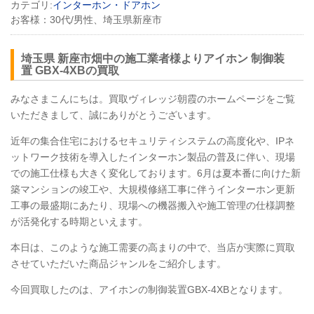
カテゴリ:
インターホン・ドアホン
お客様：
30代/男性、埼玉県新座市
埼玉県 新座市畑中の施工業者様よりアイホン 制御装
置
GBX
-4XBの買取
みなさまこんにちは。買取ヴィレッジ朝霞のホームページをご覧
いただきまして、誠にありがとうございます。
近年の集合住宅におけるセキュリティシステムの高度化や、IPネ
ットワーク技術を導入したインターホン製品の普及に伴い、現場
での施工仕様も大きく変化しております。6月は夏本番に向けた新
築マンションの竣工や、大規模修繕工事に伴うインターホン更新
工事の最盛期にあたり、現場への機器搬入や施工管理の仕様調整
が活発化する時期といえます。
本日は、このような施工需要の高まりの中で、当店が実際に買取
させていただいた商品ジャンルをご紹介します。
今回買取したのは、アイホンの制御装置
GBX
-4XBとなります。