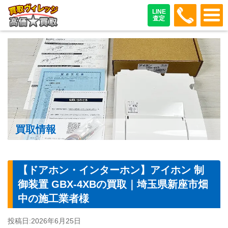
048-487
LINE
査定
買取情報
【ドアホン・インターホン】アイホン 制
御装置 GBX-4XBの買取｜埼玉県新座市畑
中の施工業者様
投稿日:
2026年6月25日