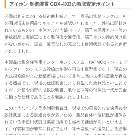
アイホン 制御装置
GBX
-4XBの買取査定ポイント
今回の査定における技術的判断として、商品の状態ランクは「A」
の開封済未使用品であることを確認いたしました。外箱は開封さ
れているものの、本体および内部パーツ、端子台保護カバー等の
構成部品に実施工による取付痕や通電痕、端子ネジの締め付け痕
がない点から、設置・通電なしの完全な未使用状態であると判断
いたしました。
本製品は集合住宅用インターホンシステム「PATMOα（パトモ ア
ルファ）」のシステム幹線の制御を司る中枢型番であり、現在の
大規模修繕および新築市場において非常に高い技術的需要が存在
する機器です。現場の仕様変更により発生した余剰品とのことで
すが、外箱や内部の取扱説明書、取付ビス等の付属品一式が完全
に揃った仕様であることを確認いたしました。
このようなインフラ系制御装置は、現場での突発的な交換需要や
設計変更による調達要求が多いため、製品自体の信頼性が担保さ
れている未使用状態は業者目線でも極めて価値が高いといえま
す。保管状態が非常に良好であり、電子基板への湿気による影響