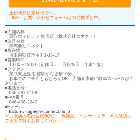
土日祝日は定休日です。
LINE、お問い合わせフォームは24時間受付中。
■店舗名称：
買取ヴィレッジ 朝霞店（株式会社コネクト）
■運営会社
株式会社コネクト
■所在地：
埼玉県朝霞市本町1-16-17
■営業時間：
10:00～19:00（定休日：土日祝祭日、年末年始）
■アクセス：
東武東上線 朝霞駅から徒歩10分。
お車でのご来店ももちろんOK！店舗倉庫前に駐車スペースがご
ざいます。
■電話番号：
048-487-8188
■FAX番号：
048-466-2240
■Eメール：
kaitori-village@e-connect.ne.jp
※ご来店の際は運転免許証、保険証、パスポート等、本人確認の
できる資料をお持ちください。