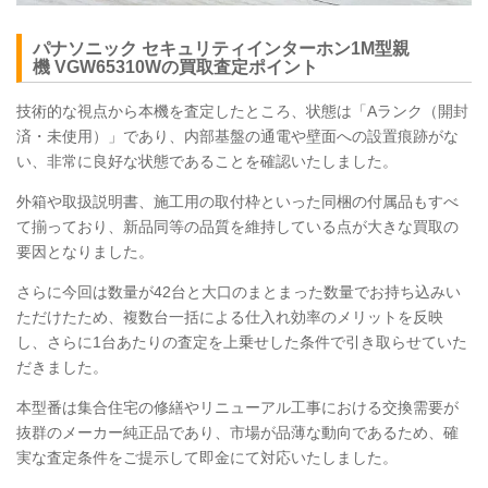
パナソニック セキュリティインターホン1M型親
機
VGW65310W
の買取査定ポイント
技術的な視点から本機を査定したところ、状態は「Aランク（開封
済・未使用）」であり、内部基盤の通電や壁面への設置痕跡がな
い、非常に良好な状態であることを確認いたしました。
外箱や取扱説明書、施工用の取付枠といった同梱の付属品もすべ
て揃っており、新品同等の品質を維持している点が大きな買取の
要因となりました。
さらに今回は数量が42台と大口のまとまった数量でお持ち込みい
ただけたため、複数台一括による仕入れ効率のメリットを反映
し、さらに1台あたりの査定を上乗せした条件で引き取らせていた
だきました。
本型番は集合住宅の修繕やリニューアル工事における交換需要が
抜群のメーカー純正品であり、市場が品薄な動向であるため、確
実な査定条件をご提示して即金にて対応いたしました。