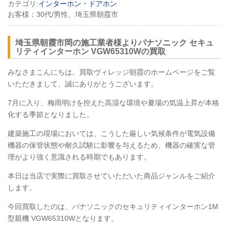
カテゴリ:
インターホン・ドアホン
お客様：
30代/男性、埼玉県朝霞市
埼玉県朝霞市岡の施工業者様よりパナソニック セキュ
リティインターホン
VGW65310W
の買取
みなさまこんにちは。買取ヴィレッジ朝霞のホームページをご覧
いただきまして、誠にありがとうございます。
7月に入り、梅雨明けを控えた高湿な環境や夏場の気温上昇が本格
化する季節となりました。
建築施工の現場においては、こうした厳しい気候条件が電気設備
機器の保管状態や耐久試験に影響を与えるため、機器の確実な管
理がより強く意識される時期でもあります。
本日は当店で実際に買取させていただいた商品ジャンルをご紹介
します。
今回買取したのは、パナソニックのセキュリティインターホン1M
型親機
VGW65310W
となります。