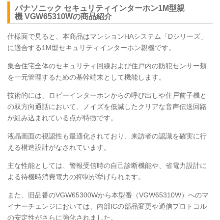
パナソニック セキュリティインターホン1M型親
機
VGW65310W
の商品紹介
仕様面で見ると、本商品はマンションHAシステム「Dシリーズ」
に適合する1M型セキュリティインターホン親機です。
集合住宅全体のセキュリティ回線および住戸内の防犯センサー類
を一元管理するための基幹端末として機能します。
技術的には、ロビーインターホンからの呼び出しや住戸前子機と
の双方向通話において、ノイズを低減したクリアな音声伝送回路
が組み込まれている点が特徴です。
液晶画面の視認性も最適化されており、来訪者の認識を確実に行
える構造設計がなされています。
主な性能としては、警報受信時の自己診断機能や、省電力設計に
よる待機時消費電力の抑制が挙げられます。
また、旧品番のVGW65300Wから本型番（VGW65310W）へのマ
イナーチェンジにおいては、内部ICの部品変更や通信プロトコル
の安定性がさらに強化されました。