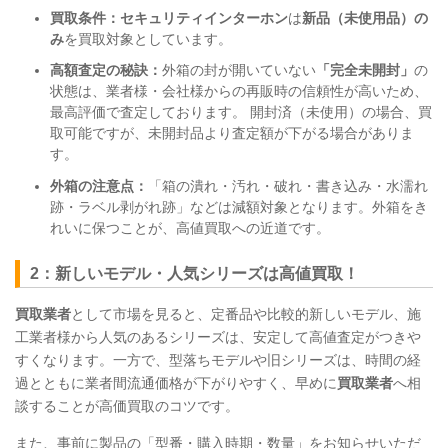
買取条件：セキュリティインターホン
は
新品（未使用品）の
み
を買取対象としています。
高額査定の秘訣：
外箱の封が開いていない
「完全未開封」
の
状態は、業者様・会社様からの再販時の信頼性が高いため、
最高評価で査定しております。 開封済（未使用）の場合、買
取可能ですが、未開封品より査定額が下がる場合がありま
す。
外箱の注意点：
「箱の潰れ・汚れ・破れ・書き込み・水濡れ
跡・ラベル剥がれ跡」などは減額対象となります。外箱をき
れいに保つことが、高値買取への近道です。
2：新しいモデル・人気シリーズは高値買取！
買取業者
として市場を見ると、定番品や比較的新しいモデル、施
工業者様から人気のあるシリーズは、安定して高値査定がつきや
すくなります。一方で、型落ちモデルや旧シリーズは、時間の経
過とともに業者間流通価格が下がりやすく、早めに
買取業者
へ相
談することが高価買取のコツです。
また、事前に製品の「型番・購入時期・数量」をお知らせいただ