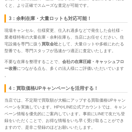
くと、より正確でスムーズな査定が可能です。
3：余剰在庫・大量ロットも対応可能！
現場キャンセル、仕様変更、仕入れ過多などで発生した会社様・
業者様特有の大量在庫・余剰在庫も、当店にお任せください。住
宅設備を専門に扱う
買取会社
として、大量ロットや多岐にわたる
型番でも、専門スタッフが迅速かつ適正に査定いたします。
不要な在庫を整理することで、
会社の在庫圧縮・キャッシュフロ
ー改善
につながる点も、多くの法人様にご評価いただいています
。
4：買取価格UPキャンペーンを活用する！
当店では、不定期で買取額が大幅にアップする買取価格UPキャン
ペーンを実施しています。HPやLINE公式アカウントでは、キャン
ペーン情報を優先的にご案内しています。事前にLINEで友だち登
録をいただくことで、お得な情報をいち早く受け取ることができ
ますので、是非ご登録のほどお願いいたします。