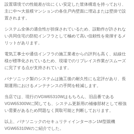
設置環境での性能差が出にくい安定した筐体構造を持っており、
主に中〜大規模マンションの各住戸内壁面に埋込または壁掛で設
置されます。
システム全体の適合性が担保されているため、誤動作が許されな
い共同住宅の防犯インフラとして極めて高い信頼性を発揮するメ
リットがあります。
電気工事士や通信インフラの施工業者からの評判も高く、結線仕
様が標準化されているため、現場でのリプレイス作業がスムーズ
に完了する点が支持されています。
パナソニック製のシステムは施工後の耐久性にも定評があり、長
期運用におけるメンテナンスの手間を軽減します。
当店では、現行のVGW65310Wはもちろん、旧品番である
VGW65300Wに関しても、システム更新用の補修部材として根強
い需要があるため問題なく買取可能と判断しております。
以上、パナソニックのセキュリティインターホン1M型親機
VGW65310Wのご紹介でした。