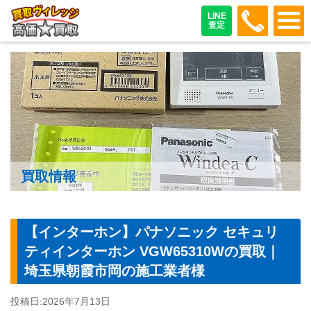
048-487
LINE
査定
買取情報
【インターホン】パナソニック セキュリ
ティインターホン VGW65310Wの買取｜
埼玉県朝霞市岡の施工業者様
投稿日:
2026年7月13日