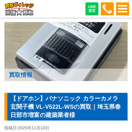
048-487
LINE
査定
買取情報
【ドアホン】パナソニック カラーカメラ
玄関子機 VL-V522L-WSの買取｜埼玉県春
日部市増富の建築業者様
投稿日:
2025年11月10日