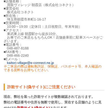
■店舗名称：
買取ヴィレッジ 朝霞店（株式会社コネクト）
■運営会社
株式会社コネクト
■所在地：
埼玉県朝霞市本町1-16-17
■営業時間：
10:00～19:00（定休日：土日祝祭日、年末年始）
■アクセス：
東武東上線 朝霞駅から徒歩10分。
お車でのご来店ももちろんOK！店舗倉庫前に駐車スペースがご
ざいます。
■電話番号：
048-487-8188
■FAX番号：
048-466-2240
■Eメール：
kaitori-village@e-connect.ne.jp
※ご来店の際は運転免許証、保険証、パスポート等、本人確認の
できる資料をお持ちください。
詐欺サイト(偽サイト)にご注意ください
現在、弊社を装った詐欺サイトが複数確認されております。
弊社の電話番号や住所を無断で使用し、実在する店舗のように見
せかけた
詐欺サイト(偽サイト)
となります。