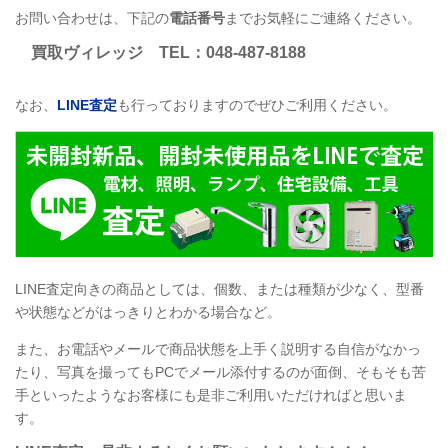
お問い合わせは、下記の
電話番号
までお気軽にご連絡ください。
買取ヴィレッジ
TEL
：048-487-8188
なお、
LINE
査定
も行っておりますのでぜひご利用ください。
LINE
査定向きの商品としては、個数、または種類が少なく、型番
や状態などがはっきりとわかる場合など。
また、お電話やメールで商品状態を上手く説明する自信がなかっ
たり、写真を撮ってもPCでメール添付するのが面倒、そもそも苦
手といったようなお客様にも是非ご利用いただければと思いま
す。