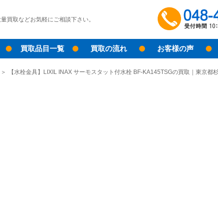
大量買取などお気軽にご相談下さい。
買取品目一覧
買取の流れ
お客様の声
【水栓金具】LIXIL INAX サーモスタット付水栓 BF-KA145TSGの買取｜東