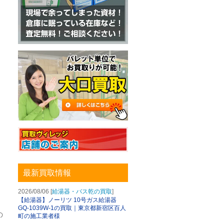
最新買取情報
2026/08/06 [
給湯器・バス乾の買取
]
【給湯器】ノーリツ 10号ガス給湯器
GQ-1039W-1の買取｜東京都新宿区百人
の
町の施工業者様