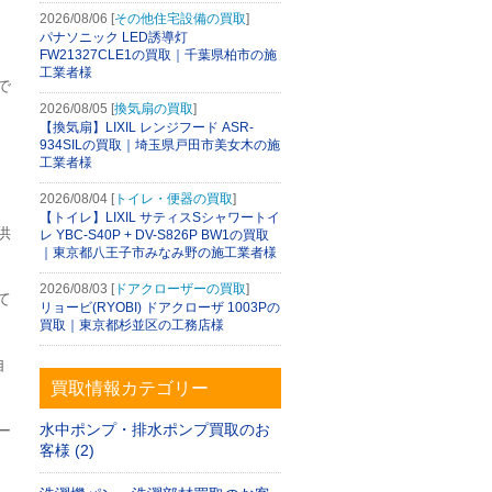
2026/08/06 [
その他住宅設備の買取
]
パナソニック LED誘導灯
FW21327CLE1の買取｜千葉県柏市の施
工業者様
で
2026/08/05 [
換気扇の買取
]
【換気扇】LIXIL レンジフード ASR-
934SILの買取｜埼玉県戸田市美女木の施
工業者様
2026/08/04 [
トイレ・便器の買取
]
【トイレ】LIXIL サティスSシャワートイ
供
レ YBC-S40P + DV-S826P BW1の買取
｜東京都八王子市みなみ野の施工業者様
2026/08/03 [
ドアクローザーの買取
]
て
リョービ(RYOBI) ドアクローザ 1003Pの
買取｜東京都杉並区の工務店様
自
買取情報カテゴリー
水中ポンプ・排水ポンプ買取のお
ー
客様 (2)