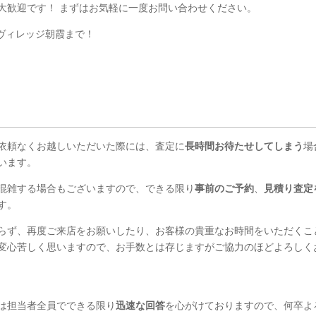
大歓迎です！ まずはお気軽に一度お問い合わせください。
ヴィレッジ朝霞まで！
依頼なくお越しいただいた際には、査定に
長時間お待たせしてしまう
場
います。
混雑する場合もございますので、できる限り
事前のご予約
、
見積り査定
す。
らず、再度ご来店をお願いしたり、お客様の貴重なお時間をいただくこ
変心苦しく思いますので、お手数とは存じますがご協力のほどよろしく
は担当者全員でできる限り
迅速な回答
を心がけておりますので、何卒よ