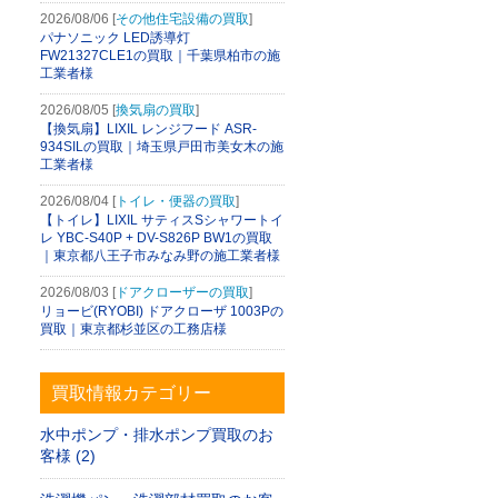
2026/08/06 [
その他住宅設備の買取
]
パナソニック LED誘導灯
FW21327CLE1の買取｜千葉県柏市の施
工業者様
2026/08/05 [
換気扇の買取
]
【換気扇】LIXIL レンジフード ASR-
934SILの買取｜埼玉県戸田市美女木の施
工業者様
2026/08/04 [
トイレ・便器の買取
]
【トイレ】LIXIL サティスSシャワートイ
レ YBC-S40P + DV-S826P BW1の買取
｜東京都八王子市みなみ野の施工業者様
2026/08/03 [
ドアクローザーの買取
]
リョービ(RYOBI) ドアクローザ 1003Pの
買取｜東京都杉並区の工務店様
買取情報カテゴリー
水中ポンプ・排水ポンプ買取のお
客様 (2)