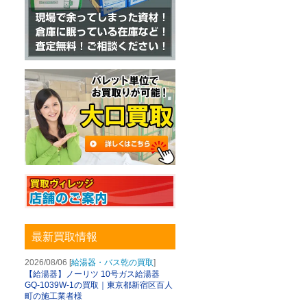
最新買取情報
2026/08/06 [
給湯器・バス乾の買取
]
【給湯器】ノーリツ 10号ガス給湯器
GQ-1039W-1の買取｜東京都新宿区百人
町の施工業者様