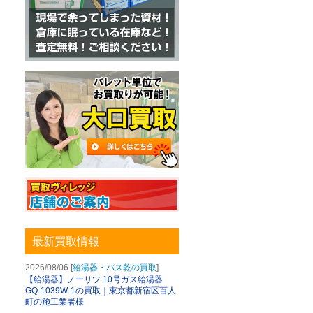
最新買取情報
2026/08/06 [
給湯器・バス乾の買取
]
【給湯器】ノーリツ 10号ガス給湯器
GQ-1039W-1の買取｜東京都新宿区百人
町の施工業者様