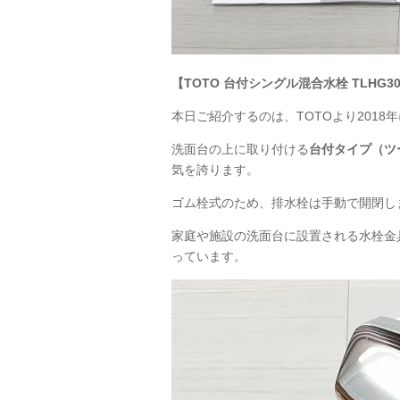
【TOTO 台付シングル混合水栓
TLHG3
本日ご紹介するのは、TOTOより2018
洗面台の上に取り付ける
台付タイプ（ツ
気を誇ります。
ゴム栓式のため、排水栓は手動で開閉し
家庭や施設の洗面台に設置される水栓金
っています。