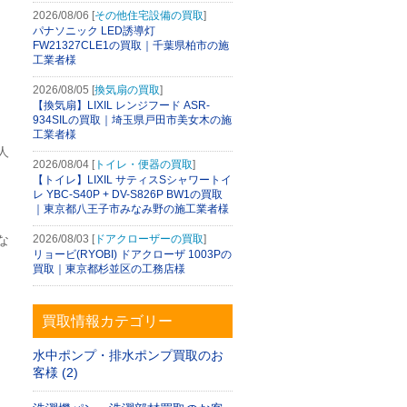
2026/08/06 [
その他住宅設備の買取
]
パナソニック LED誘導灯
FW21327CLE1の買取｜千葉県柏市の施
工業者様
2026/08/05 [
換気扇の買取
]
【換気扇】LIXIL レンジフード ASR-
934SILの買取｜埼玉県戸田市美女木の施
工業者様
人
2026/08/04 [
トイレ・便器の買取
]
【トイレ】LIXIL サティスSシャワートイ
レ YBC-S40P + DV-S826P BW1の買取
｜東京都八王子市みなみ野の施工業者様
な
2026/08/03 [
ドアクローザーの買取
]
リョービ(RYOBI) ドアクローザ 1003Pの
買取｜東京都杉並区の工務店様
買取情報カテゴリー
水中ポンプ・排水ポンプ買取のお
客様 (2)