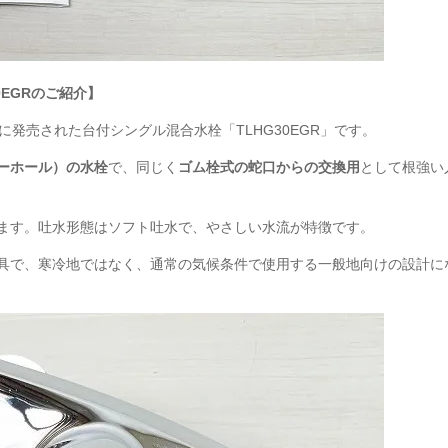
0EGR
のご紹介】
年に発売された台付シングル混合水栓「TLHG30EGR」です。
ーホール）の水栓
で、同じく
ゴム栓式の蛇口からの交換用
として根強い
ます。吐水形態はソフト吐水で、やさしい水流が特徴です。
具で、寒冷地ではなく、通常の気候条件で使用する一般地向けの設計に