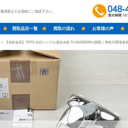
大量買取などお気軽にご相談下さい。
買取品目一覧
買取の流れ
お客様の声
【水栓金具】TOTO 台付シングル混合水栓 TLHG30EGRの買取｜神奈川県海