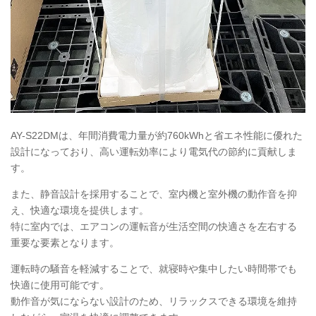
AY-S22DMは、年間消費電力量が約760kWhと省エネ性能に優れた
設計になっており、高い運転効率により電気代の節約に貢献しま
す。
また、静音設計を採用することで、室内機と室外機の動作音を抑
え、快適な環境を提供します。
特に室内では、エアコンの運転音が生活空間の快適さを左右する
重要な要素となります。
運転時の騒音を軽減することで、就寝時や集中したい時間帯でも
快適に使用可能です。
動作音が気にならない設計のため、リラックスできる環境を維持