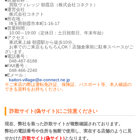
買取ヴィレッジ 朝霞店（株式会社コネクト）
■運営会社
株式会社コネクト
■所在地：
埼玉県朝霞市本町1-16-17
■営業時間：
10:00～19:00（定休日：土日祝祭日、年末年始）
■アクセス：
東武東上線 朝霞駅から徒歩10分。
お車でのご来店ももちろんOK！店舗倉庫前に駐車スペースがご
ざいます。
■電話番号：
048-487-8188
■FAX番号：
048-466-2240
■Eメール：
kaitori-village@e-connect.ne.jp
※ご来店の際は運転免許証、保険証、パスポート等、本人確認の
できる資料をお持ちください。
詐欺サイト(偽サイト)にご注意ください
現在、弊社を装った詐欺サイトが複数確認されております。
弊社の電話番号や住所を無断で使用し、実在する店舗のように見
せかけた
詐欺サイト(偽サイト)
となります。