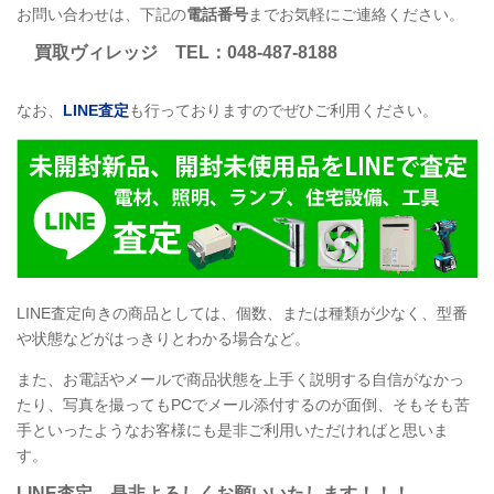
お問い合わせは、下記の
電話番号
までお気軽にご連絡ください。
買取ヴィレッジ
TEL
：048-487-8188
なお、
LINE
査定
も行っておりますのでぜひご利用ください。
LINE
査定向きの商品としては、個数、または種類が少なく、型番
や状態などがはっきりとわかる場合など。
また、お電話やメールで商品状態を上手く説明する自信がなかっ
たり、写真を撮ってもPCでメール添付するのが面倒、そもそも苦
手といったようなお客様にも是非ご利用いただければと思いま
す。
LINE
査定
、是非よろしくお願いいたします！！！