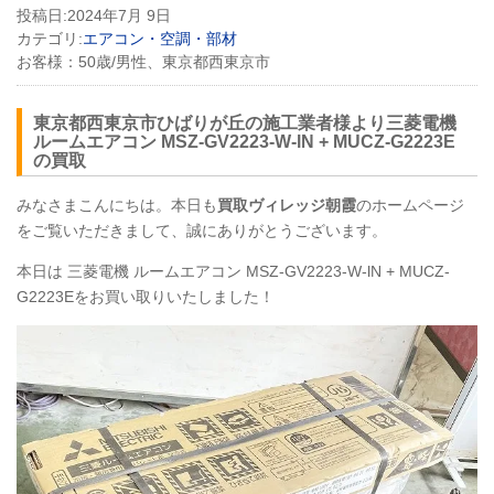
投稿日:
2024年7月 9日
カテゴリ:
エアコン・空調・部材
お客様：
50歳/男性、東京都西東京市
東京都西東京市ひばりが丘の施工業者様より三菱電機
ルームエアコン
MSZ
-GV2223-W-lN +
MUCZ
-G2223E
の買取
みなさまこんにちは。本日も
買取ヴィレッジ朝霞
のホームページ
をご覧いただきまして、誠にありがとうございます。
本日は 三菱電機 ルームエアコン
MSZ
-GV2223-W-lN +
MUCZ
-
G2223Eをお買い取りいたしました！