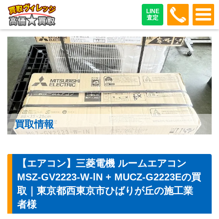
048-487
LINE
査定
買取情報
【エアコン】三菱電機 ルームエアコン
MSZ-GV2223-W-lN + MUCZ-G2223Eの買
取｜東京都西東京市ひばりが丘の施工業
者様