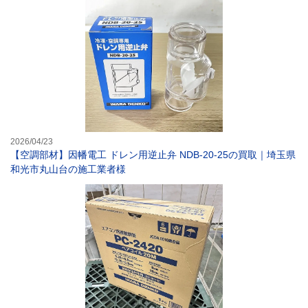
【空調部材】因幡
2026/04/23
【空調部材】因幡電工 ドレン用逆止弁 NDB-20-25の買取｜埼玉県
和光市丸山台の施工業者様
【空調】因幡電工