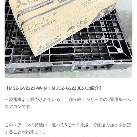
【MSZ-GV2223-W-lN +
MUCZ
-G2223Eのご紹介】
三菱電機より販売されている、「霧ヶ峰」シリーズの6畳用ルーム
エアコンです。
このエアコンの特徴は「選べる3モード除湿」で除湿の強さを設定
することが出来ます。