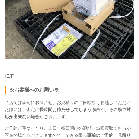
(E.T)
※お客様へのお願い※
当店では事前にお問合せ、お見積りのご依頼なくお越しいただい
た際には、査定に
長時間お待たせしてしまう
場合や、その場で
対
応が出来ない
場合がございます。
ご予約が重なったり、土日・祝日明けの混雑、出張買取で担当が
不在の場合もございますので、できる限り
事前のご予約
、
見積り