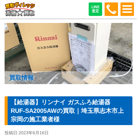
048-487
LINE
査定
買取情報
【給湯器】リンナイ ガスふろ給湯器
RUF-SA2005AWの買取｜埼玉県志木市上
宗岡の施工業者様
投稿日:
2023年6月16日