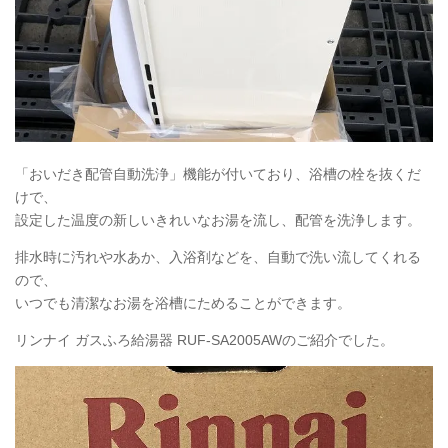
「おいだき配管自動洗浄」機能が付いており、浴槽の栓を抜くだ
けで、
設定した温度の新しいきれいなお湯を流し、配管を洗浄します。
排水時に汚れや水あか、入浴剤などを、自動で洗い流してくれる
ので、
いつでも清潔なお湯を浴槽にためることができます。
リンナイ ガスふろ給湯器
RUF
-SA2005AWのご紹介でした。