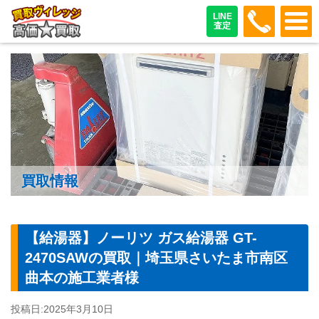
048-487
LINE
査定
買取情報
【給湯器】ノーリツ ガス給湯器 GT-
2470SAWの買取｜埼玉県さいたま市南区
曲本の施工業者様
投稿日:
2025年3月10日