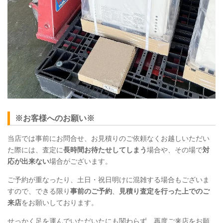
※お客様へのお願い※
当店では事前にお問合せ、お見積りのご依頼なくお越しいただい
た際には、査定に
長時間お待たせしてしまう
場合や、その場で
対
応が出来ない
場合がございます。
ご予約が重なったり、土日・祝日明けに混雑する場合もございま
すので、できる限り
事前のご予約
、
見積り査定を行った上でのご
来店
をお願いしております。
せっかく足を運んでいただいたにも関わらず、再度ご来店をお願