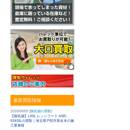
最新買取情報
2026/08/05 [
換気扇の買取
]
【換気扇】LIXIL レンジフード ASR-
934SILの買取｜埼玉県戸田市美女木の施
工業者様