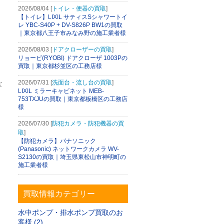
2026/08/04 [
トイレ・便器の買取
]
【トイレ】LIXIL サティスSシャワートイ
レ YBC-S40P + DV-S826P BW1の買取
｜東京都八王子市みなみ野の施工業者様
2026/08/03 [
ドアクローザーの買取
]
リョービ(RYOBI) ドアクローザ 1003Pの
買取｜東京都杉並区の工務店様
2026/07/31 [
洗面台・流し台の買取
]
な
LIXIL ミラーキャビネット MEB-
753TXJUの買取｜東京都板橋区の工務店
様
2026/07/30 [
防犯カメラ・防犯機器の買
取
]
【防犯カメラ】パナソニック
(Panasonic) ネットワークカメラ WV-
S2130の買取｜埼玉県東松山市神明町の
施工業者様
買取情報カテゴリー
水中ポンプ・排水ポンプ買取のお
客様 (2)