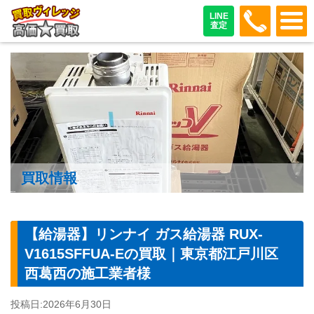
048-487
LINE
査定
買取情報
【給湯器】リンナイ ガス給湯器 RUX-
V1615SFFUA-Eの買取｜東京都江戸川区
西葛西の施工業者様
投稿日:
2026年6月30日