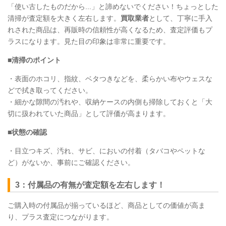
「使い古したものだから...」と諦めないでください！ちょっとした
清掃が査定額を大きく左右します。
買取業者
として、丁寧に手入
れされた商品は、再販時の信頼性が高くなるため、査定評価もプ
ラスになります。見た目の印象は非常に重要です。
■清掃のポイント
・表面のホコリ、指紋、ベタつきなどを、柔らかい布やウェスな
どで拭き取ってください。
・細かな隙間の汚れや、収納ケースの内側も掃除しておくと「大
切に扱われていた商品」として評価が高まります。
■状態の確認
・目立つキズ、汚れ、サビ、においの付着（タバコやペットな
ど）がないか、事前にご確認ください。
3：付属品の有無が査定額を左右します！
ご購入時の付属品が揃っているほど、商品としての価値が高ま
り、プラス査定につながります。