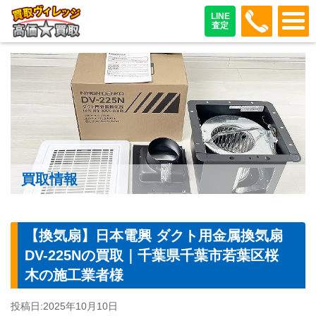
048-487
LINE
査定
買取情報
【換気扇】日本電興 ダクト用金属換気扇
DV-225Nの買取｜千葉県千葉市若葉区桜
木の施工業者様
投稿日:
2025年10月10日