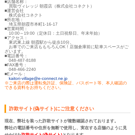
■店舗名称：
買取ヴィレッジ 朝霞店（株式会社コネクト）
■運営会社
株式会社コネクト
■所在地：
埼玉県朝霞市本町1-16-17
■営業時間：
10:00～19:00（定休日：土日祝祭日、年末年始）
■アクセス：
東武東上線 朝霞駅から徒歩10分。
お車でのご来店ももちろんOK！店舗倉庫前に駐車スペースがご
ざいます。
■電話番号：
048-487-8188
■FAX番号：
048-466-2240
■Eメール：
kaitori-village@e-connect.ne.jp
※ご来店の際は運転免許証、保険証、パスポート等、本人確認の
できる資料をお持ちください。
詐欺サイト(偽サイト)にご注意ください
現在、弊社を装った詐欺サイトが複数確認されております。
弊社の電話番号や住所を無断で使用し、実在する店舗のように見
せかけた
詐欺サイト(偽サイト)
となります。