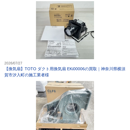
【換気扇】TOT
2026/07/27
【換気扇】TOTO ダクト用換気扇 EKi00006の買取｜神奈川県横須
賀市汐入町の施工業者様
【換気扇】テラル 