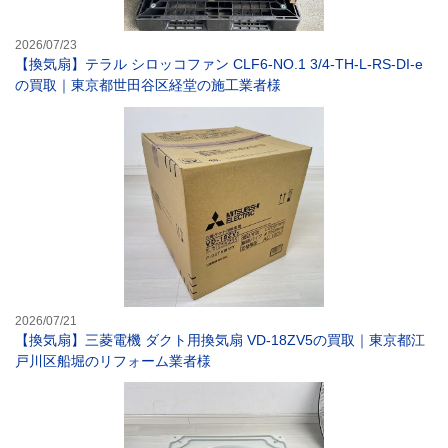
2026/07/23
【換気扇】テラル シロッコファン CLF6-NO.1 3/4-TH-L-RS-DI-e
の買取｜東京都世田谷区経堂の施工業者様
【換気扇】三菱電
2026/07/21
【換気扇】三菱電機 ダクト用換気扇 VD-18ZV5の買取｜東京都江
戸川区船堀のリフォーム業者様
【換気扇】三菱電