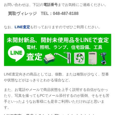
お問い合わせは、下記の
電話番号
までお気軽にご連絡ください。
買取ヴィレッジ
TEL
：048-487-8188
なお、
LINE
査定
も行っておりますのでぜひご利用ください。
LINE
査定向きの商品としては、個数、または種類が少なく、型番
や状態などがはっきりとわかる場合など。
また、お電話やメールで商品状態を上手く説明する自信がなかっ
たり、写真を撮ってもPCでメール添付するのが面倒、そもそも苦
手といったようなお客様にも是非ご利用いただければと思いま
す。