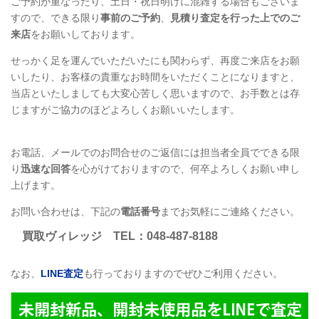
ご予約が重なったり、土日・祝日明けに混雑する場合もございま
すので、できる限り
事前のご予約
、
見積り査定を行った上でのご
来店
をお願いしております。
せっかく足を運んでいただいたにも関わらず、再度ご来店をお願
いしたり、お客様の貴重なお時間をいただくことになりますと、
当店といたしましても大変心苦しく思いますので、お手数とは存
じますがご協力のほどよろしくお願いいたします。
お電話、メールでのお問合せのご返信には担当者全員でできる限
り
迅速な回答
を心がけておりますので、何卒よろしくお願い申し
上げます。
お問い合わせは、下記の
電話番号
までお気軽にご連絡ください。
買取ヴィレッジ
TEL
：048-487-8188
なお、
LINE
査定
も行っておりますのでぜひご利用ください。