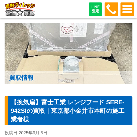
048-487
LINE
査定
買取情報
【換気扇】富士工業 レンジフード SERE-
942SIの買取｜東京都小金井市本町の施工
業者様
投稿日:
2025年6月 5日