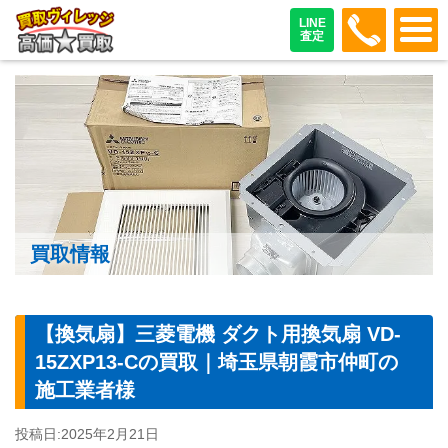
048-487
LINE
査定
買取情報
【換気扇】三菱電機 ダクト用換気扇 VD-
15ZXP13-Cの買取｜埼玉県朝霞市仲町の
施工業者様
投稿日:
2025年2月21日