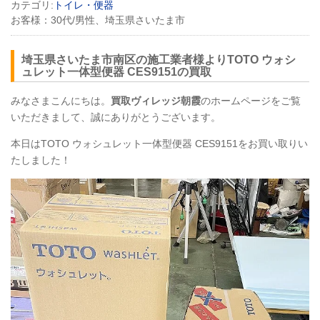
カテゴリ:
トイレ・便器
お客様：
30代/男性、埼玉県さいたま市
埼玉県さいたま市南区の施工業者様よりTOTO ウォシ
ュレット一体型便器
CES9151
の買取
みなさまこんにちは。
買取ヴィレッジ朝霞
のホームページをご覧
いただきまして、誠にありがとうございます。
本日はTOTO ウォシュレット一体型便器
CES9151
をお買い取りい
たしました！