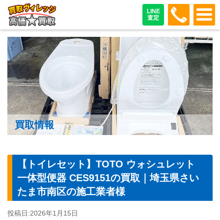
048-487
LINE
査定
買取情報
【トイレセット】TOTO ウォシュレット
一体型便器 CES9151の買取｜埼玉県さい
たま市南区の施工業者様
投稿日:
2026年1月15日