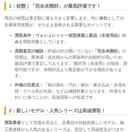
1：状態｜「完全未開封」が最高評価です！
商品の状態は査定額に最も大きく影響します。特に
会社
としての
在庫保管状態が、そのまま反映される重要なポイントです。
買取条件：ウォシュレット一体型便器
は
新品（未使用品）の
み
を買取対象としています。
高額査定の秘訣：
外箱の封が開いていない
「完全未開封」
の
状態は、業者様・会社様からの再販時の信頼性が高いため、
最高評価で査定しております。 開封済（未使用）の場合、買
取可能ですが、未開封品より査定額が下がる場合がありま
す。
外箱の注意点：
「箱の潰れ・汚れ・破れ・書き込み・水濡れ
跡・ラベル剥がれ跡」などは減額対象となります。外箱をき
れいに保つことが、高値買取への近道です。
2：新しいモデル・人気シリーズは高値買取！
買取業者
として市場を見ると、定番品や比較的新しいモデル、施
工業者様から人気のあるシリーズは、安定して高値査定がつきや