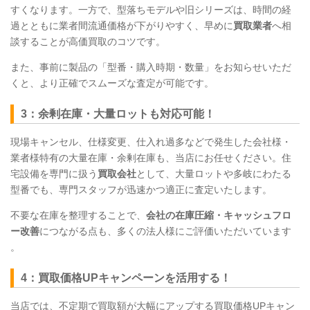
すくなります。一方で、型落ちモデルや旧シリーズは、時間の経
過とともに業者間流通価格が下がりやすく、早めに
買取業者
へ相
談することが高価買取のコツです。
また、事前に製品の「型番・購入時期・数量」をお知らせいただ
くと、より正確でスムーズな査定が可能です。
3：余剰在庫・大量ロットも対応可能！
現場キャンセル、仕様変更、仕入れ過多などで発生した会社様・
業者様特有の大量在庫・余剰在庫も、当店にお任せください。住
宅設備を専門に扱う
買取会社
として、大量ロットや多岐にわたる
型番でも、専門スタッフが迅速かつ適正に査定いたします。
不要な在庫を整理することで、
会社の在庫圧縮・キャッシュフロ
ー改善
につながる点も、多くの法人様にご評価いただいています
。
4：買取価格UPキャンペーンを活用する！
当店では、不定期で買取額が大幅にアップする買取価格UPキャン