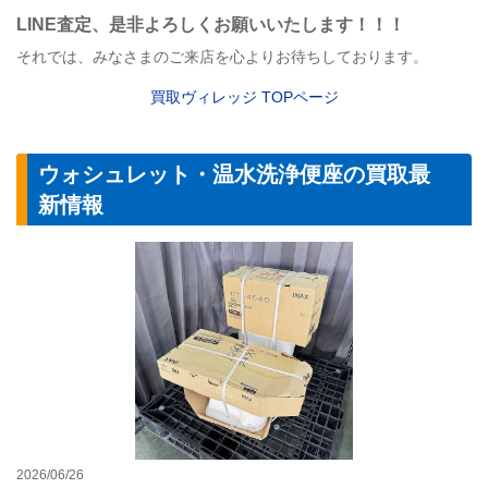
LINE
査定
、是非よろしくお願いいたします！！！
それでは、みなさまのご来店を心よりお待ちしております。
買取ヴィレッジ
TOP
ページ
ウォシュレット・温水洗浄便座の買取最
新情報
【トイレ】LIXI
2026/06/26