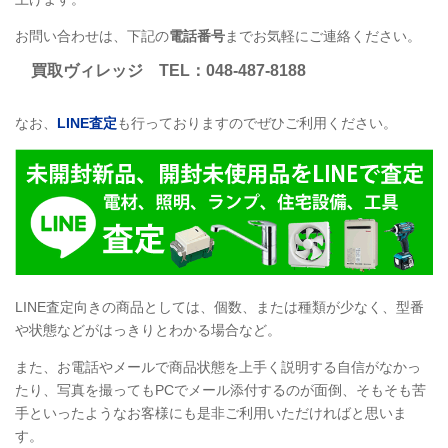
お問い合わせは、下記の
電話番号
までお気軽にご連絡ください。
買取ヴィレッジ
TEL
：048-487-8188
なお、
LINE
査定
も行っておりますのでぜひご利用ください。
LINE
査定向きの商品としては、個数、または種類が少なく、型番
や状態などがはっきりとわかる場合など。
また、お電話やメールで商品状態を上手く説明する自信がなかっ
たり、写真を撮ってもPCでメール添付するのが面倒、そもそも苦
手といったようなお客様にも是非ご利用いただければと思いま
す。