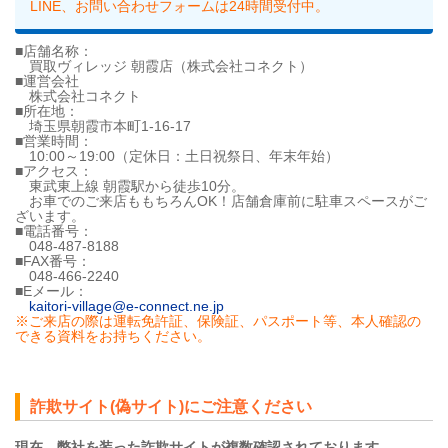
LINE、お問い合わせフォームは24時間受付中。
■店舗名称：
買取ヴィレッジ 朝霞店（株式会社コネクト）
■運営会社
株式会社コネクト
■所在地：
埼玉県朝霞市本町1-16-17
■営業時間：
10:00～19:00（定休日：土日祝祭日、年末年始）
■アクセス：
東武東上線 朝霞駅から徒歩10分。
お車でのご来店ももちろんOK！店舗倉庫前に駐車スペースがご
ざいます。
■電話番号：
048-487-8188
■FAX番号：
048-466-2240
■Eメール：
kaitori-village@e-connect.ne.jp
※ご来店の際は運転免許証、保険証、パスポート等、本人確認の
できる資料をお持ちください。
詐欺サイト(偽サイト)にご注意ください
現在、弊社を装った詐欺サイトが複数確認されております。