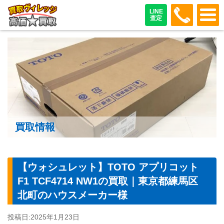
048-487
LINE
査定
買取情報
【ウォシュレット】TOTO アプリコット
F1 TCF4714 NW1の買取｜東京都練馬区
北町のハウスメーカー様
投稿日:
2025年1月23日