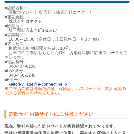
■店舗名称：
買取ヴィレッジ 朝霞店（株式会社コネクト）
■運営会社
株式会社コネクト
■所在地：
埼玉県朝霞市本町1-16-17
■営業時間：
10:00～19:00（定休日：土日祝祭日、年末年始）
■アクセス：
東武東上線 朝霞駅から徒歩10分。
お車でのご来店ももちろんOK！店舗倉庫前に駐車スペースがご
ざいます。
■電話番号：
048-487-8188
■FAX番号：
048-466-2240
■Eメール：
kaitori-village@e-connect.ne.jp
※ご来店の際は運転免許証、保険証、パスポート等、本人確認の
できる資料をお持ちください。
詐欺サイト(偽サイト)にご注意ください
現在、弊社を装った詐欺サイトが複数確認されております。
弊社の電話番号や住所を無断で使用し、実在する店舗のように見