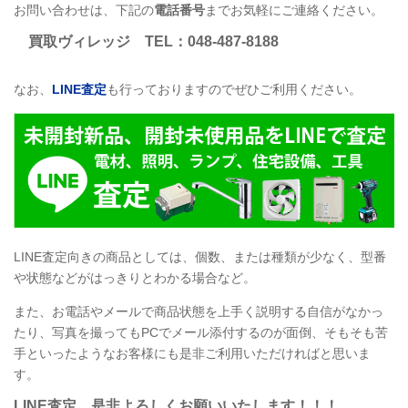
お問い合わせは、下記の
電話番号
までお気軽にご連絡ください。
買取ヴィレッジ
TEL
：048-487-8188
なお、
LINE
査定
も行っておりますのでぜひご利用ください。
LINE
査定向きの商品としては、個数、または種類が少なく、型番
や状態などがはっきりとわかる場合など。
また、お電話やメールで商品状態を上手く説明する自信がなかっ
たり、写真を撮ってもPCでメール添付するのが面倒、そもそも苦
手といったようなお客様にも是非ご利用いただければと思いま
す。
LINE
査定
、是非よろしくお願いいたします！！！