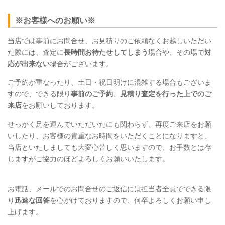
※お客様へのお願い※
当店では事前にお問合せ、お見積りのご依頼なくお越しいただい
た際には、査定に
長時間お待たせしてしまう
場合や、その場で
対
応が出来ない
場合がございます。
ご予約が重なったり、土日・祝日明けに混雑する場合もございま
すので、できる限り
事前のご予約
、
見積り査定を行った上でのご
来店
をお願いしております。
せっかく足を運んでいただいたにも関わらず、再度ご来店をお願
いしたり、お客様の貴重なお時間をいただくことになりますと、
当店といたしましても大変心苦しく思いますので、お手数とは存
じますがご協力のほどよろしくお願いいたします。
お電話、メールでのお問合せのご返信には担当者全員でできる限
り
迅速な回答
を心がけておりますので、何卒よろしくお願い申し
上げます。