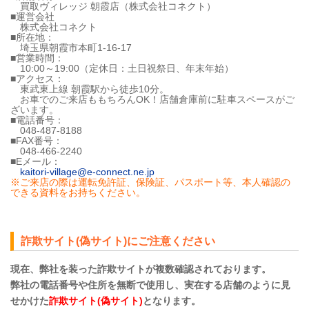
買取ヴィレッジ 朝霞店（株式会社コネクト）
■運営会社
株式会社コネクト
■所在地：
埼玉県朝霞市本町1-16-17
■営業時間：
10:00～19:00（定休日：土日祝祭日、年末年始）
■アクセス：
東武東上線 朝霞駅から徒歩10分。
お車でのご来店ももちろんOK！店舗倉庫前に駐車スペースがご
ざいます。
■電話番号：
048-487-8188
■FAX番号：
048-466-2240
■Eメール：
kaitori-village@e-connect.ne.jp
※ご来店の際は運転免許証、保険証、パスポート等、本人確認の
できる資料をお持ちください。
詐欺サイト(偽サイト)にご注意ください
現在、弊社を装った詐欺サイトが複数確認されております。
弊社の電話番号や住所を無断で使用し、実在する店舗のように見
せかけた
詐欺サイト(偽サイト)
となります。