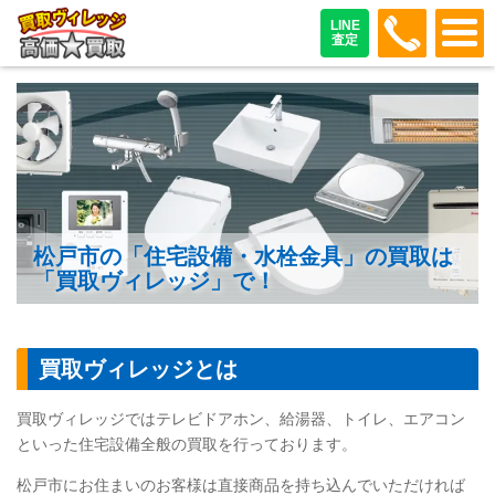
048-487
LINE
査定
松戸市の「住宅設備・水栓金具」の買取は
「買取ヴィレッジ」で！
買取ヴィレッジとは
買取ヴィレッジではテレビドアホン、給湯器、トイレ、エアコン
といった住宅設備全般の買取を行っております。
松戸市にお住まいのお客様は直接商品を持ち込んでいただければ