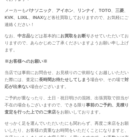
メーカーも
パナソニック
、
アイホン
、
リンナイ
、
TOTO
、
三菱
、
KVK
、
LIXIL
、
INAX
など各社買取しておりますので、お気軽にご
連絡ください！
なお、
中古品
などは基本的に
お買取をお断り
させていただいてお
りますので、あらかじめご了承くださいますようお願い申し上げ
ます。
※お客様へのお願い※
当店では事前にお問合せ、お見積りのご依頼なくお越しいただい
た際には、査定に
長時間お待たせしてしまう
場合や、その場で
対
応が出来ない
場合がございます。
ご予約が重なったり、土日・祝日明けの混雑、出張買取で担当が
不在の場合もございますので、できる限り
事前のご予約、見積り
査定を行った上でのご来店
をお願いしております。
せっかく足を運んでいただいたにも関わらず、再度ご来店をお願
いしたり、お客様の貴重なお時間をいただくことになりますと、