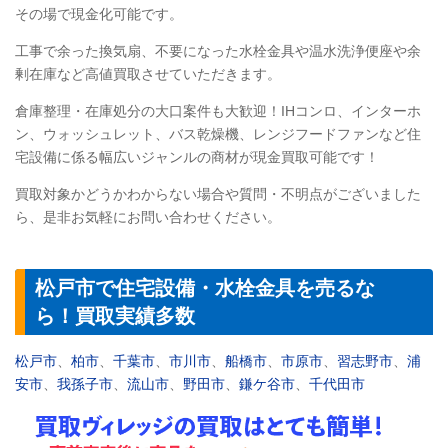
その場で現金化可能です。
工事で余った換気扇、不要になった水栓金具や温水洗浄便座や余
剰在庫など高値買取させていただきます。
倉庫整理・在庫処分の大口案件も大歓迎！IHコンロ、インターホ
ン、ウォッシュレット、バス乾燥機、レンジフードファンなど住
宅設備に係る幅広いジャンルの商材が現金買取可能です！
買取対象かどうかわからない場合や質問・不明点がございました
ら、是非お気軽にお問い合わせください。
松戸市で住宅設備・水栓金具を売るな
ら！買取実績多数
松戸市
、
柏市
、
千葉市
、
市川市
、
船橋市
、
市原市
、
習志野市
、
浦
安市
、
我孫子市
、
流山市
、
野田市
、
鎌ケ谷市
、
千代田市