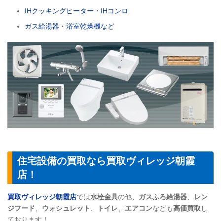
IHクッキングヒーター・IHコンロ
ガス給湯器・浴室乾燥機など
住宅設備の買取なら買取ヴィレッジ朝霞
店！
買取ヴィレッジ朝霞店
では
水栓金具
の他、
ガスふろ給湯器
、
レン
ジフード
、
ウォシュレット
、
トイレ
、
エアコン
なども
高価買取
し
ております！