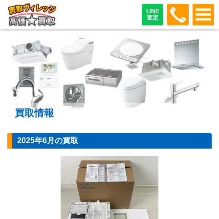
048-487
LINE
査定
買取情報
2025年6月の買取
【浴室乾燥機】T