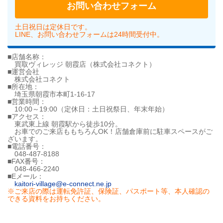
お問い合わせフォーム
土日祝日は定休日です。
LINE、お問い合わせフォームは24時間受付中。
■店舗名称：
買取ヴィレッジ 朝霞店（株式会社コネクト）
■運営会社
株式会社コネクト
■所在地：
埼玉県朝霞市本町1-16-17
■営業時間：
10:00～19:00（定休日：土日祝祭日、年末年始）
■アクセス：
東武東上線 朝霞駅から徒歩10分。
お車でのご来店ももちろんOK！店舗倉庫前に駐車スペースがご
ざいます。
■電話番号：
048-487-8188
■FAX番号：
048-466-2240
■Eメール：
kaitori-village@e-connect.ne.jp
※ご来店の際は運転免許証、保険証、パスポート等、本人確認の
できる資料をお持ちください。