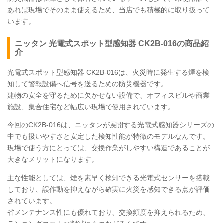
あれば現場でそのまま使えるため、当店でも積極的に取り扱って
います。
ニッタン 光電式スポット型感知器
CK2B
-016の商品紹
介
光電式スポット型感知器
CK2B
-016は、火災時に発生する煙を検
知して警報設備へ信号を送るための防災機器です。
建物の安全を守るために欠かせない設備で、オフィスビルや商業
施設、集合住宅など幅広い現場で使用されています。
今回のCK2B-016は、ニッタンが展開する光電式感知器シリーズの
中でも扱いやすさと安定した検知性能が特徴のモデルなんです。
現場で使う方にとっては、交換作業がしやすい構造であることが
大きなメリットになります。
主な性能としては、煙を素早く検知できる光電式センサーを搭載
しており、誤作動を抑えながら確実に火災を感知できる点が評価
されています。
省メンテナンス性にも優れており、交換頻度を抑えられるため、