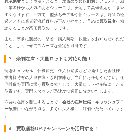
買取業者
として市場を見ると、定番品や比較的新しいモデル、施
工業者様から人気のあるシリーズは、安定して高値査定がつきや
すくなります。一方で、型落ちモデルや旧シリーズは、時間の経
過とともに業者間流通価格が下がりやすく、早めに
買取業者
へ相
談することが高価買取のコツです。
また、事前に製品の「型番・購入時期・数量」をお知らせいただ
くと、より正確でスムーズな査定が可能です。
3：余剰在庫・大量ロットも対応可能！
現場キャンセル、仕様変更、仕入れ過多などで発生した会社様・
業者様特有の大量在庫・余剰在庫も、当店にお任せください。住
宅設備を専門に扱う
買取会社
として、大量ロットや多岐にわたる
型番でも、専門スタッフが迅速かつ適正に査定いたします。
不要な在庫を整理することで、
会社の在庫圧縮・キャッシュフロ
ー改善
につながる点も、多くの法人様にご評価いただいています
。
4：買取価格UPキャンペーンを活用する！