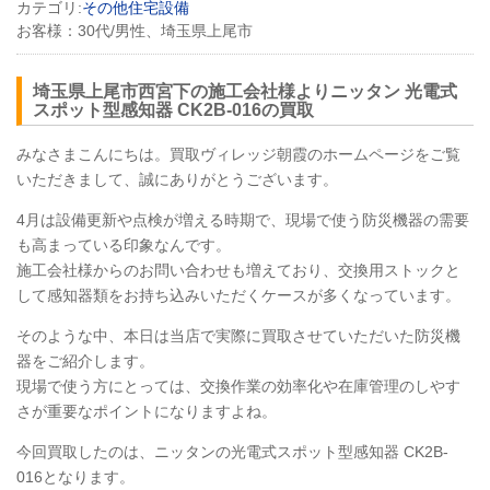
カテゴリ:
その他住宅設備
お客様：
30代/男性、埼玉県上尾市
埼玉県上尾市西宮下の施工会社様よりニッタン 光電式
スポット型感知器
CK2B
-016の買取
みなさまこんにちは。買取ヴィレッジ朝霞のホームページをご覧
いただきまして、誠にありがとうございます。
4月は設備更新や点検が増える時期で、現場で使う防災機器の需要
も高まっている印象なんです。
施工会社様からのお問い合わせも増えており、交換用ストックと
して感知器類をお持ち込みいただくケースが多くなっています。
そのような中、本日は当店で実際に買取させていただいた防災機
器をご紹介します。
現場で使う方にとっては、交換作業の効率化や在庫管理のしやす
さが重要なポイントになりますよね。
今回買取したのは、ニッタンの光電式スポット型感知器
CK2B
-
016となります。