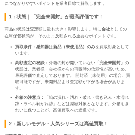
につながりやすいポイントを業者目線で解説します 。
1：状態｜「完全未開封」が最高評価です！
商品の状態は査定額に最も大きく影響します。特に
会社
としての
在庫保管状態が、そのまま反映される重要なポイントです。
買取条件：感知器
は
新品（未使用品）のみ
を買取対象として
います。
高額査定の秘訣：
外箱の封が開いていない
「完全未開封」
の
状態は、業者様・会社様からの再販時の信頼性が高いため、
最高評価で査定しております。 開封済（未使用）の場合、買
取可能ですが、未開封品より査定額が下がる場合がありま
す。
外箱の注意点：
「箱の潰れ・汚れ・破れ・書き込み・水濡れ
跡・ラベル剥がれ跡」などは減額対象となります。外箱をき
れいに保つことが、高値買取への近道です。
2：新しいモデル・人気シリーズは高値買取！