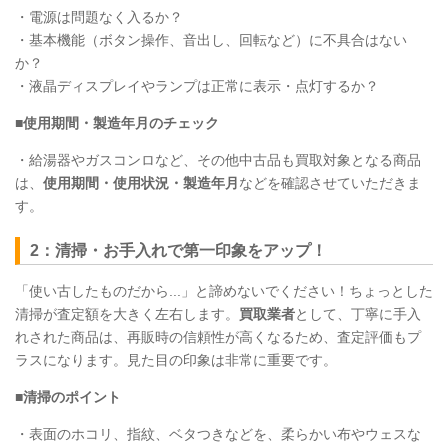
・電源は問題なく入るか？
・基本機能（ボタン操作、音出し、回転など）に不具合はない
か？
・液晶ディスプレイやランプは正常に表示・点灯するか？
■使用期間・製造年月のチェック
・給湯器やガスコンロなど、その他中古品も買取対象となる商品
は、
使用期間・使用状況・製造年月
などを確認させていただきま
す。
2：清掃・お手入れで第一印象をアップ！
「使い古したものだから...」と諦めないでください！ちょっとした
清掃が査定額を大きく左右します。
買取業者
として、丁寧に手入
れされた商品は、再販時の信頼性が高くなるため、査定評価もプ
ラスになります。見た目の印象は非常に重要です。
■清掃のポイント
・表面のホコリ、指紋、ベタつきなどを、柔らかい布やウェスな