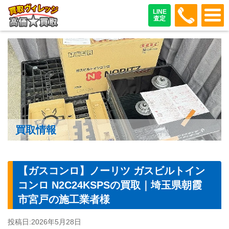
048-487
LINE
査定
買取情報
【ガスコンロ】ノーリツ ガスビルトイン
コンロ N2C24KSPSの買取｜埼玉県朝霞
市宮戸の施工業者様
投稿日:
2026年5月28日