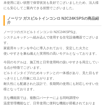
未使用に近い状態で保管状況も良好でございましたため、法人様
にも安心してご案内できる状態でございました。
ノーリツ ガスビルトインコンロ
N2C24KSPS
の商品紹
介
ノーリツのガスビルトインコンロ
N2C24KSPS
は、
システムキッチンへ組み込んで使用する住宅設備機器でございま
す。
家庭用キッチンを中心に導入されており、安定した火力と
使いやすさを兼ね備えた実用性の高いモデルとなっております。
今回のモデルは、施工性と日常使用時の扱いやすさを両立してい
る点が特徴でございます。
ビルトインタイプのためキッチンとの一体感があり、見た目もす
っきりとした印象に仕上がります。
耐久性にも配慮された設計で、長期間の使用にも対応しやすい仕
様となっております。
主な機能面では、複数口バーナーによる同時調理や
温度管理機能など、日常使用に便利な機能が搭載されておりま