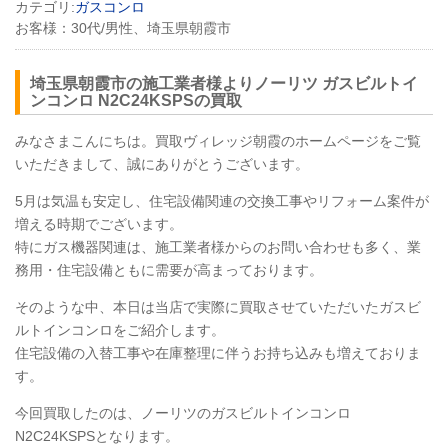
カテゴリ:
ガスコンロ
お客様：
30代/男性、埼玉県朝霞市
埼玉県朝霞市の施工業者様よりノーリツ ガスビルトイ
ンコンロ
N2C24KSPS
の買取
みなさまこんにちは。買取ヴィレッジ朝霞のホームページをご覧
いただきまして、誠にありがとうございます。
5月は気温も安定し、住宅設備関連の交換工事やリフォーム案件が
増える時期でございます。
特にガス機器関連は、施工業者様からのお問い合わせも多く、業
務用・住宅設備ともに需要が高まっております。
そのような中、本日は当店で実際に買取させていただいたガスビ
ルトインコンロをご紹介します。
住宅設備の入替工事や在庫整理に伴うお持ち込みも増えておりま
す。
今回買取したのは、ノーリツのガスビルトインコンロ
N2C24KSPS
となります。