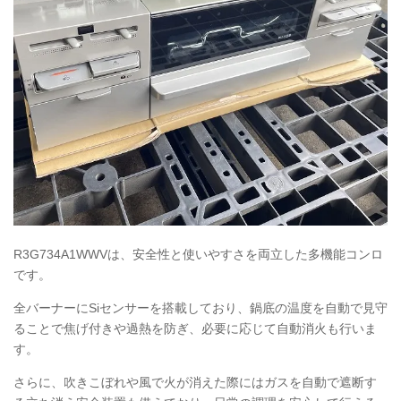
R3G734A1WWV
は、安全性と使いやすさを両立した多機能コンロ
です。
全バーナーにSiセンサーを搭載しており、鍋底の温度を自動で見守
ることで焦げ付きや過熱を防ぎ、必要に応じて自動消火も行いま
す。
さらに、吹きこぼれや風で火が消えた際にはガスを自動で遮断す