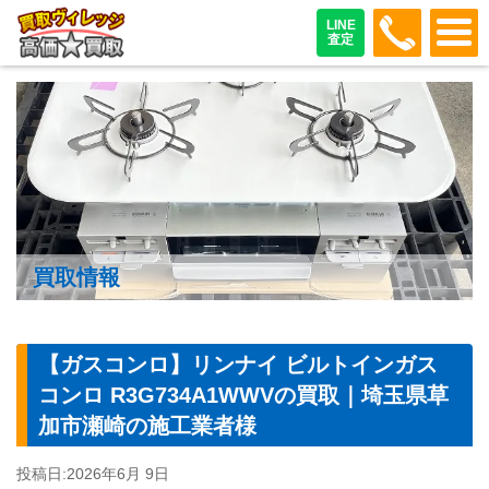
048-487
LINE
査定
買取情報
【ガスコンロ】リンナイ ビルトインガス
コンロ R3G734A1WWVの買取｜埼玉県草
加市瀬崎の施工業者様
投稿日:
2026年6月 9日