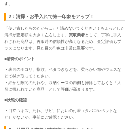
す。
2：清掃・お手入れで第一印象をアップ！
「使い古したものだから...」と諦めないでください！ちょっとした
清掃が査定額を大きく左右します。
買取業者
として、丁寧に手入
れされた商品は、再販時の信頼性が高くなるため、査定評価もプ
ラスになります。見た目の印象は非常に重要です。
■清掃のポイント
・表面のホコリ、指紋、ベタつきなどを、柔らかい布やウェスな
どで拭き取ってください。
・細かな隙間の汚れや、収納ケースの内側も掃除しておくと「大
切に扱われていた商品」として評価が高まります。
■状態の確認
・目立つキズ、汚れ、サビ、においの付着（タバコやペットな
ど）がないか、事前にご確認ください。