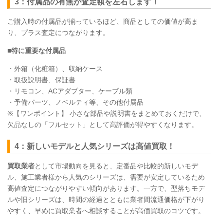
3：付属品の有無が査定額を左右します！
ご購入時の付属品が揃っているほど、商品としての価値が高ま
り、プラス査定につながります。
■特に重要な付属品
・外箱（化粧箱）、収納ケース
・取扱説明書、保証書
・リモコン、ACアダプター、ケーブル類
・予備パーツ、ノベルティ等、その他付属品
※【ワンポイント】 小さな部品や説明書をまとめておくだけで、
欠品なしの「フルセット」として高評価が得やすくなります。
4：新しいモデルと人気シリーズは高値買取！
買取業者
として市場動向を見ると、定番品や比較的新しいモデ
ル、施工業者様から人気のシリーズは、需要が安定しているため
高値査定につながりやすい傾向があります。一方で、型落ちモデ
ルや旧シリーズは、時間の経過とともに業者間流通価格が下がり
やすく、早めに買取業者へ相談することが高価買取のコツです。