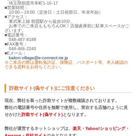
埼玉県朝霞市本町1-16-17
■営業時間：
10:00～19:00（定休日：土日祝祭日、年末年始）
■アクセス：
東武東上線 朝霞駅から徒歩10分。
お車でのご来店ももちろんOK！店舗倉庫前に駐車スペースがご
ざいます。
■電話番号：
048-487-8188
■FAX番号：
048-466-2240
■Eメール：
kaitori-village@e-connect.ne.jp
※ご来店の際は運転免許証、保険証、パスポート等、本人確認の
できる資料をお持ちください。
詐欺サイト(偽サイト)にご注意ください
現在、弊社を装った詐欺サイトが複数確認されております。
弊社の電話番号や住所を無断で使用し、実在する店舗のように見
せかけた
詐欺サイト(偽サイト)
となります。
弊社が運営するネットショップは、
楽天・Yahoo!ショッピング・
Amazon・自社サイト
のみとなります。