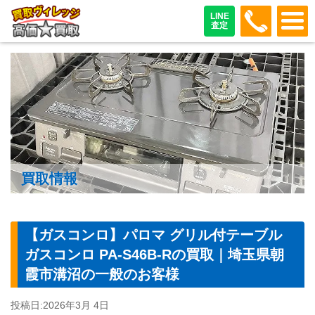
048-487
LINE
査定
買取情報
【ガスコンロ】パロマ グリル付テーブル
ガスコンロ PA-S46B-Rの買取｜埼玉県朝
霞市溝沼の一般のお客様
投稿日:
2026年3月 4日