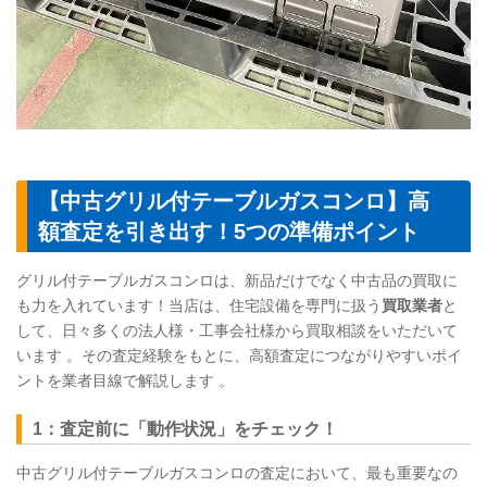
【中古グリル付テーブルガスコンロ】高
額査定を引き出す！5つの準備ポイント
グリル付テーブルガスコンロは、新品だけでなく中古品の買取に
も力を入れています！当店は、住宅設備を専門に扱う
買取業者
と
して、日々多くの法人様・工事会社様から買取相談をいただいて
います 。その査定経験をもとに、高額査定につながりやすいポイ
ントを業者目線で解説します 。
1：査定前に「動作状況」をチェック！
中古グリル付テーブルガスコンロの査定において、最も重要なの