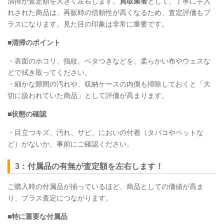
清掃が査定額を大きく左右します。
買取業者
として、丁寧に手入
れされた商品は、再販時の信頼性が高くなるため、査定評価もプ
ラスになります。見た目の印象は非常に重要です。
■清掃のポイント
・表面のホコリ、指紋、ベタつきなどを、柔らかい布やウェスな
どで拭き取ってください。
・細かな隙間の汚れや、収納ケースの内側も掃除しておくと「大
切に扱われていた商品」として評価が高まります。
■状態の確認
・目立つキズ、汚れ、サビ、においの付着（タバコやペットな
ど）がないか、事前にご確認ください。
3：付属品の有無が査定額を左右します！
ご購入時の付属品が揃っているほど、商品としての価値が高ま
り、プラス査定につながります。
■特に重要な付属品