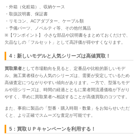
・外箱（化粧箱）、収納ケース
・取扱説明書、保証書
・リモコン、ACアダプター、ケーブル類
・予備パーツ、ノベルティ等、その他付属品
※【ワンポイント】 小さな部品や説明書をまとめておくだけで、
欠品なしの「フルセット」として高評価が得やすくなります。
4：新しいモデルと人気シリーズは高値買取！
買取業者
として市場動向を見ると、定番品や比較的新しいモデ
ル、施工業者様から人気のシリーズは、需要が安定しているため
高値査定につながりやすい傾向があります。一方で、型落ちモデ
ルや旧シリーズは、時間の経過とともに業者間流通価格が下がり
やすく、早めに買取業者へ相談することが高価買取のコツです。
また、事前に製品の「型番・購入時期・数量」をお知らせいただ
くと、より正確でスムーズな査定が可能です。
5：買取ＵＰキャンペーンを利用する！